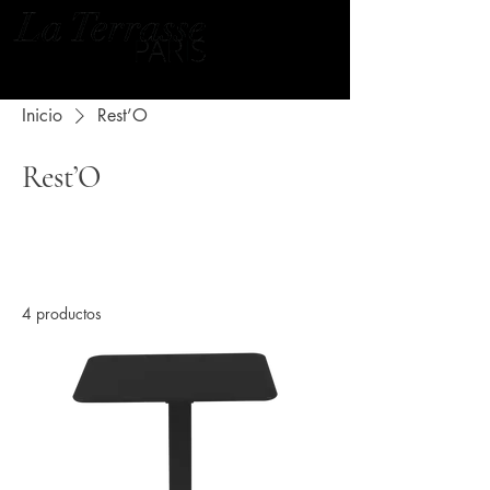
Inicio
Rest’O
Rest’O
Todos los productos
1 Sillas
2 Mesas
4 productos
Ordenar