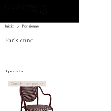
Inicio
Parisienne
Parisienne
Todos los productos
1 Sillas
2 Mesas
3 productos
Filtrar y ordenar
Consultar por precios