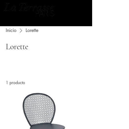
Inicio
Lorette
Lorette
Todos los productos
1 Sillas
2 Mesas
1 producto
Ordenar