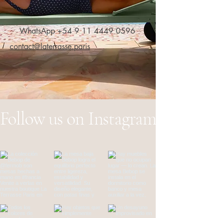
WhatsApp
+54 9 11 4449 0596
contact@laterrasse.paris
Follow us on Instagram
@laterrasse_paris_
#wix