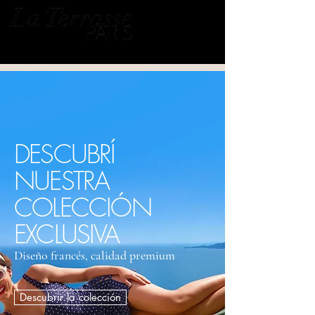
DESCUBRÍ
NUESTRA
COLECCIÓN
EXCLUSIVA
Diseño francés, calidad premium
Descubrir la colección