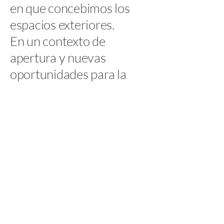
en que concebimos los
espacios exteriores.
En un contexto de
apertura y nuevas
oportunidades para la
importación en Argentina,
La Terrasse se posiciona
como un puente entre dos
mundos: París y Buenos
Aires, unidos por una
historia común de
arquitectura, sensibilidad
estética y cultura del
detalle.